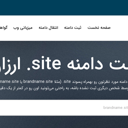
صفحه نخست
ثبت دامنه
انتقال دامنه
میزبانی وب
گواهین
ت دامنه
.site
ارزا
 دامنه مورد نظرتون رو بهمراه پسوند
.site
(مثلا brandname.site یا myname.site یا ...) در کادر زیر جستجو کنید.
توسط شخص دیگری ثبت نشده باشه، به راحتی می‌تونید اون رو در کمتر از یک دقیقه