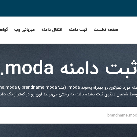
صفحه نخست
ثبت دامنه
انتقال دامنه
میزبانی وب
گواهین
بت دامنه
.moda
منه مورد نظرتون رو بهمراه پسوند
.moda
(مثلا brandname.moda یا myname.moda یا ...) در کادر زیر جستجو کنید.
توسط شخص دیگری ثبت نشده باشه، به راحتی می‌تونید اون رو در کمتر از یک دقیقه