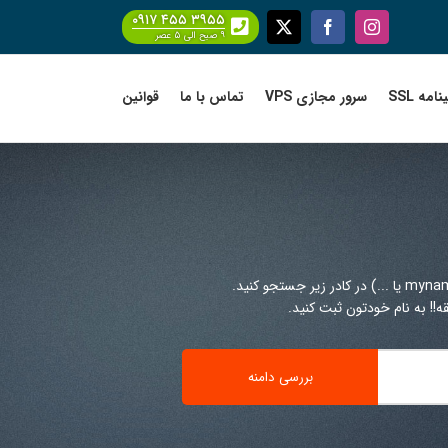
۰۹۱۷ ۴۵۵ ۳۹۵۵
Facebook
X
Instagram
۹ صبح الی ۵ عصر
امه SSL
سرور مجازی VPS
تماس با ما
قوانین
!! به نام خودتون ثبت کنید.