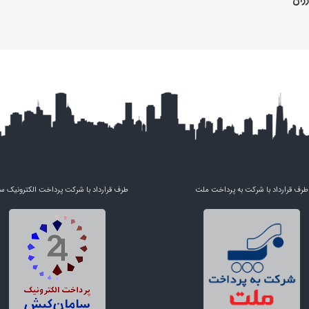
طرف قرارداد با شرکت به پرداخت ملت
طرف قرارداد با شرکت پرداخت الکترونیک س