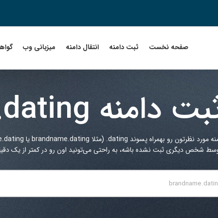
صفحه نخست
ثبت دامنه
انتقال دامنه
میزبانی وب
گواهین
بت دامنه
.dating
منه مورد نظرتون رو بهمراه پسوند
.dating
(مثلا brandname.dating یا myname.dating یا ...) در کادر زیر جستجو کنید.
توسط شخص دیگری ثبت نشده باشه، به راحتی می‌تونید اون رو در کمتر از یک دقیقه