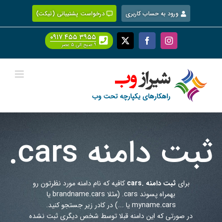
Ski
ورود به حساب کاربری
درخواست پشتیبانی (تیکت)
t
conten
۰۹۱۷ ۴۵۵ ۳۹۵۵
Facebook
X
Instagram
۹ صبح الی ۵ عصر
ثبت دامنه
.cars
برای
ثبت دامنه .cars
کافیه که نام دامنه مورد نظرتون رو
بهمراه پسوند
.cars
(مثلا brandname.cars یا
myname.cars یا ...) در کادر زیر جستجو کنید.
در صورتی که این دامنه قبلا توسط شخص دیگری ثبت نشده