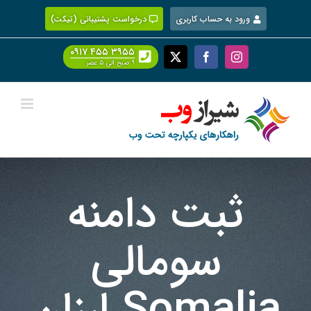
Ski
ورود به حساب کاربری
درخواست پشتیبانی (تیکت)
t
conten
۰۹۱۷ ۴۵۵ ۳۹۵۵
Facebook
X
Instagram
۹ صبح الی ۵ عصر
ثبت دامنه
سومالی
Somalia ارزان