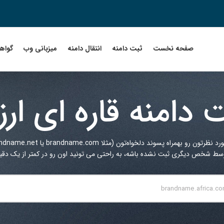
صفحه نخست
ثبت دامنه
انتقال دامنه
میزبانی وب
گواهین
 دامنه قاره ای ارز
دلخواه‌تون (مثلا brandname.com یا brandname.net یا ...) در کادر زیر جستجو کنید.
توسط شخص دیگری ثبت نشده باشه، به راحتی می تونید اون رو در کمتر از یک دقیقه