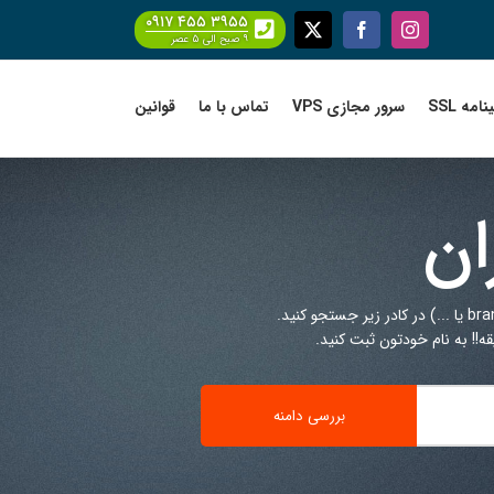
۰۹۱۷ ۴۵۵ ۳۹۵۵
Facebook
X
Instagram
۹ صبح الی ۵ عصر
امه SSL
سرور مجازی VPS
تماس با ما
قوانین
ان
!! به نام خودتون ثبت کنید.