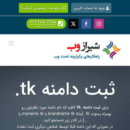
Ski
ورود به حساب کاربری
درخواست پشتیبانی (تیکت)
t
conten
۰۹۱۷ ۴۵۵ ۳۹۵۵
Facebook
X
Instagram
۹ صبح الی ۵ عصر
ثبت دامنه
.tk
برای
ثبت دامنه .tk
کافیه که نام دامنه مورد نظرتون رو
بهمراه پسوند
.tk
(مثلا brandname.tk یا myname.tk یا
...) در کادر زیر جستجو کنید.
در صورتی که این دامنه قبلا توسط شخص دیگری ثبت نشده