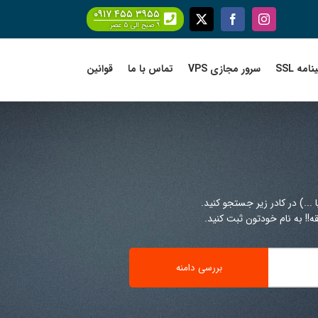
۰۹۱۷ ۴۵۵ ۳۹۵۵
Facebook
X
Instagram
۹ صبح الی ۵ عصر
امه SSL
سرور مجازی VPS
تماس با ما
قوانین
!! به نام خودتون ثبت کنید.