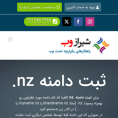
Ski
ورود به حساب کاربری
درخواست پشتیبانی (تیکت)
t
conten
۰۹۱۷ ۴۵۵ ۳۹۵۵
Facebook
X
Instagram
۹ صبح الی ۵ عصر
ثبت دامنه
.nz
برای
ثبت دامنه .nz
کافیه که نام دامنه مورد نظرتون رو
بهمراه پسوند
.nz
(مثلا brandname.nz یا myname.nz یا
...) در کادر زیر جستجو کنید.
در صورتی که این دامنه قبلا توسط شخص دیگری ثبت نشده