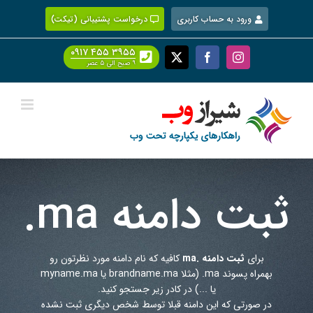
Ski
ورود به حساب کاربری
درخواست پشتیبانی (تیکت)
t
conten
۰۹۱۷ ۴۵۵ ۳۹۵۵
Facebook
X
Instagram
۹ صبح الی ۵ عصر
ثبت دامنه
.ma
برای
ثبت دامنه .ma
کافیه که نام دامنه مورد نظرتون رو
بهمراه پسوند
.ma
(مثلا brandname.ma یا myname.ma
یا ...) در کادر زیر جستجو کنید.
در صورتی که این دامنه قبلا توسط شخص دیگری ثبت نشده