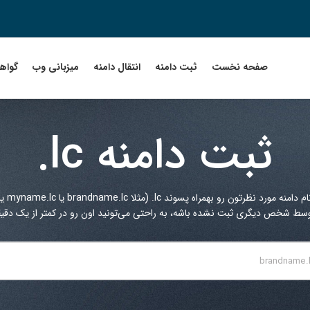
صفحه نخست
ثبت دامنه
انتقال دامنه
میزبانی وب
گواهین
ثبت دامنه
.lc
ام دامنه مورد نظرتون رو بهمراه پسوند
.lc
(مثلا brandname.lc یا myname.lc یا ...) در کادر زیر جستجو کنید.
توسط شخص دیگری ثبت نشده باشه، به راحتی می‌تونید اون رو در کمتر از یک دقیقه