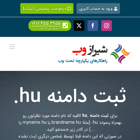
Ski
ورود به حساب کاربری
درخواست پشتیبانی (تیکت)
t
conten
۰۹۱۷ ۴۵۵ ۳۹۵۵
Facebook
X
Instagram
۹ صبح الی ۵ عصر
ثبت دامنه
.hu
برای
ثبت دامنه .hu
کافیه که نام دامنه مورد نظرتون رو
بهمراه پسوند
.hu
(مثلا brandname.hu یا myname.hu یا
...) در کادر زیر جستجو کنید.
در صورتی که این دامنه قبلا توسط شخص دیگری ثبت نشده