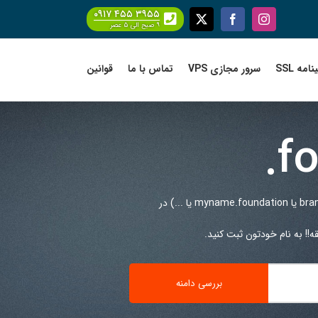
۰۹۱۷ ۴۵۵ ۳۹۵۵
Facebook
X
Instagram
۹ صبح الی ۵ عصر
امه SSL
سرور مجازی VPS
تماس با ما
قوانین
.f
(مثلا brandname.foundation یا myname.foundation یا ...) در
!! به نام خودتون ثبت کنید.