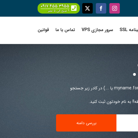
۰۹۱۷ ۴۵۵ ۳۹۵۵
Facebook
X
Instagram
۹ صبح الی ۵ عصر
امه SSL
سرور مجازی VPS
تماس با ما
قوانین
(مثلا brandname.forsale یا myname.forsale یا ...) در کادر زیر جستجو
!! به نام خودتون ثبت کنید.