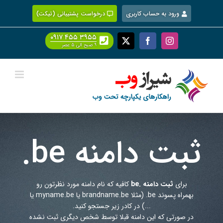
Ski
ورود به حساب کاربری
درخواست پشتیبانی (تیکت)
t
conten
۰۹۱۷ ۴۵۵ ۳۹۵۵
Facebook
X
Instagram
۹ صبح الی ۵ عصر
ثبت دامنه
.be
برای
ثبت دامنه .be
کافیه که نام دامنه مورد نظرتون رو
بهمراه پسوند
.be
(مثلا brandname.be یا myname.be یا
...) در کادر زیر جستجو کنید.
در صورتی که این دامنه قبلا توسط شخص دیگری ثبت نشده